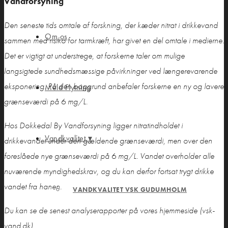
Vandforsyning
Den seneste tids omtale af forskning, der kæder nitrat i drikkevand
Om os
sammen med risiko for tarmkræft, har givet en del omtale i medierne.
Det er vigtigt at understrege, at forskerne taler om mulige
langsigtede sundhedsmæssige påvirkninger ved længerevarende
eksponering. På den baggrund anbefaler forskerne en ny og lavere
Meld Flytning
grænseværdi på 6 mg/L.
Hos Dokkedal By Vandforsyning ligger nitratindholdet i
Vandkvalitet ▾
drikkevandet under den gældende grænseværdi, men over den
foreslåede nye grænseværdi på 6 mg/L. Vandet overholder alle
nuværende myndighedskrav, og du kan derfor fortsat trygt drikke
vandet fra hanen.
VANDKVALITET VSK GUDUMHOLM
Du kan se de senest analyserapporter på vores hjemmeside (vsk-
vand.dk)