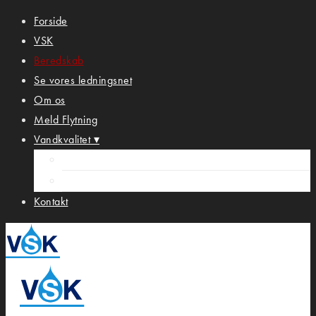
Forside
VSK
Beredskab
Se vores ledningsnet
Om os
Meld Flytning
Vandkvalitet ▾
VANDKVALITET VSK GUDUMHOLM
VANDKVALITET VSK KÆLLINGBJERG
Kontakt