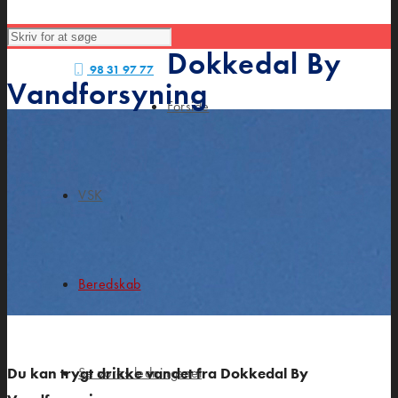
Dokkedal By
98 31 97 77
Vandforsyning
Forside
VSK
Beredskab
Du kan trygt drikke vandet fra Dokkedal By
Se vores ledningsnet