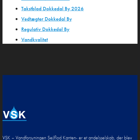
Takstblad Dokkedal By 2026
Vedtægter Dokkedal By
Regulativ Dokkedal By
Vandkvalitet
VSK – Vandforsyningen Sejlflod Kanten- er et andelsselskab, der blev