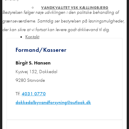
VANDKVALITET VSK KÆLLINGBJERG
Bestyrelsen følger nøje udviklingen i den politiske behandling af
grænseværdierne. Samtidig ser bestyrelsen på løsningsmuligheder,
der kan sikre at vi fortsat kan levere godt drikkevand til dig.
Kontakt
Formand/Kasserer
Birgit S. Hansen
Kystvej 152, Dokkedal
9280 Storvorde
Tlf.
4031 0770
dokkedalbyvandforsyning
@outlook.dk