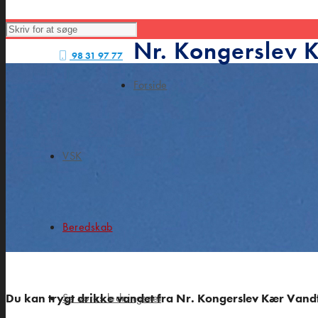
Nr. Kongerslev 
98 31 97 77
Forside
VSK
Beredskab
Du kan trygt drikke vandet fra Nr. Kongerslev Kær Vand
Se vores ledningsnet