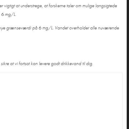
r vigtigt at understrege, at forskerne taler om mulige langsigtede
å 6 mg/L.
e nye grænseværdi på 6 mg/L. Vandet overholder alle nuværende
re at vi fortsat kan levere godt drikkevand til dig.