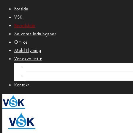
Forside
VSK
Beredskab
Se vores ledningsnet
Om os
Meld Flytning
Vandkvalitet ▾
VANDKVALITET VSK GUDUMHOLM
VANDKVALITET VSK KÆLLINGBJERG
Kontakt