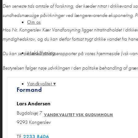
Den seneste tids omtale af forskning, der kæder nitrat i drikkevand sa
sundhedsmæssige påvirkninger ved længerevarende eksponering. P
Om os
Hos Nr. Kongerslev Kær Vandforsyning ligger nitratindholdet i dr
myndighedskrav, og du kan derfor fortsat trygt drikke vandet fra hane
Meld Flytning
Du kan se de senest analyserapporter på vores hjemmeside (vsk-van
Bestyrelsen følger nøje udviklingen i den politiske behandling af græn
Vandkvalitet ▾
Formand
Lars Andersen
Bugdalsvej 7
VANDKVALITET VSK GUDUMHOLM
9293 Kongerslev
Tlf.
2233 8406