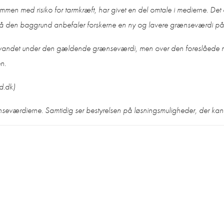
mmen med risiko for tarmkræft, har givet en del omtale i medierne. Det e
å den baggrund anbefaler forskerne en ny og lavere grænseværdi p
ikkevandet under den gældende grænseværdi, men over den foreslåed
n.
d.dk)
seværdierne. Samtidig ser bestyrelsen på løsningsmuligheder, der kan sik