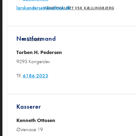
larskandersen@outlook.dk
VANDKVALITET VSK KÆLLINGBJERG
Næstformand
Kontakt
Torben H. Pedersen
9293 Kongerslev
Tlf.
6186 2023
Kasserer
Kenneth Ottosen
Østervase 19