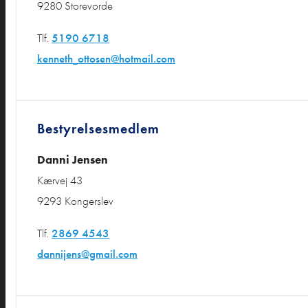
9280 Storevorde
Tlf.
5190 6718
kenneth_ottosen@hotmail.com
Bestyrelsesmedlem
Danni Jensen
Kærvej 43
9293 Kongerslev
Tlf.
2869 4543
dannijens@gmail.com