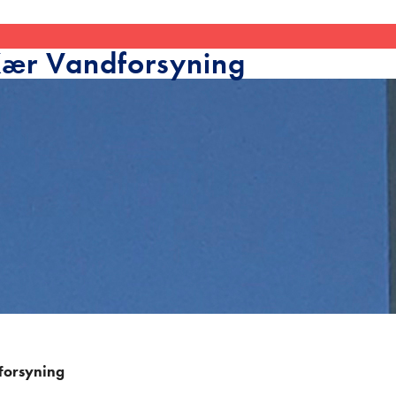
Kær Vandforsyning
forsyning